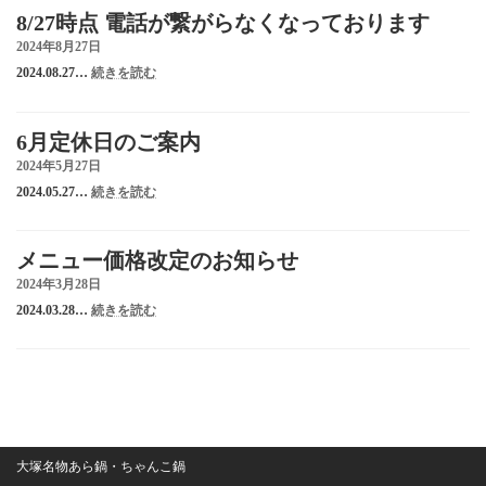
回
営
8/27時点 電話が繋がらなくなっております
線
業
は
2024年8月27日
日
復
に
:
2024.08.27…
続きを読む
旧
つ
8/27
致
時
い
し
点
て
ま
6月定休日のご案内
電
し
話
2024年5月27日
た
が
:
2024.05.27…
続きを読む
繋
6
が
月
ら
定
な
メニュー価格改定のお知らせ
休
く
日
2024年3月28日
な
の
っ
:
2024.03.28…
続きを読む
ご
メ
て
案
ニ
お
内
ュ
り
ー
ま
価
す
格
改
定
大塚名物あら鍋・ちゃんこ鍋
の