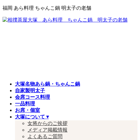
コ
ナ
福岡 あら料理 ちゃんこ鍋 明太子の老舗
ン
ビ
テ
ゲ
ン
ー
ツ
シ
へ
ョ
ス
ン
キ
に
ッ
移
プ
動
大塚名物あら鍋・ちゃんこ鍋
自家製明太子
会席コース料理
一品料理
お席・個室
大塚について ▾
女将からのご挨拶
メディア掲載情報
よくあるご質問