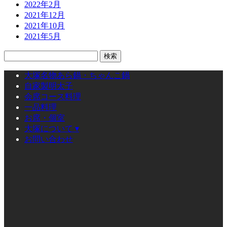
2022年2月
2021年12月
2021年10月
2021年5月
検
索:
大塚名物あら鍋・ちゃんこ鍋
自家製明太子
会席コース料理
一品料理
お席・個室
大塚について ▾
お問い合わせ