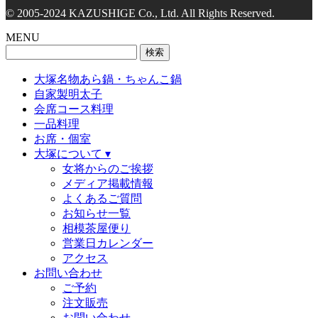
© 2005-2024 KAZUSHIGE Co., Ltd. All Rights Reserved.
MENU
検
索:
大塚名物あら鍋・ちゃんこ鍋
自家製明太子
会席コース料理
一品料理
お席・個室
大塚について ▾
女将からのご挨拶
メディア掲載情報
よくあるご質問
お知らせ一覧
相模茶屋便り
営業日カレンダー
アクセス
お問い合わせ
ご予約
注文販売
お問い合わせ