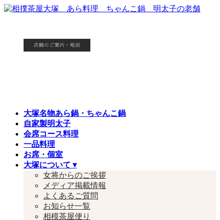
コ
ナ
ン
ビ
テ
ゲ
ン
ー
ツ
シ
へ
ョ
ス
ン
キ
に
ッ
移
プ
動
大塚名物あら鍋・ちゃんこ鍋
自家製明太子
会席コース料理
一品料理
お席・個室
大塚について ▾
女将からのご挨拶
メディア掲載情報
よくあるご質問
お知らせ一覧
相模茶屋便り