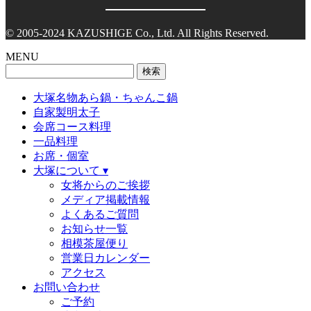
© 2005-2024 KAZUSHIGE Co., Ltd. All Rights Reserved.
MENU
検
索:
大塚名物あら鍋・ちゃんこ鍋
自家製明太子
会席コース料理
一品料理
お席・個室
大塚について ▾
女将からのご挨拶
メディア掲載情報
よくあるご質問
お知らせ一覧
相模茶屋便り
営業日カレンダー
アクセス
お問い合わせ
ご予約