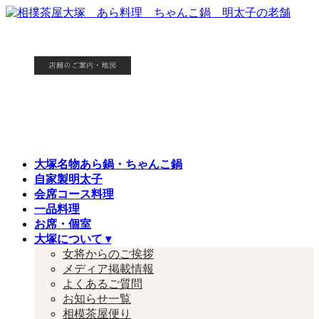
コ
ナ
ン
ビ
テ
ゲ
ン
ー
ツ
シ
へ
ョ
ス
ン
キ
に
ッ
移
プ
動
大塚名物あら鍋・ちゃんこ鍋
自家製明太子
会席コース料理
一品料理
お席・個室
大塚について ▾
女将からのご挨拶
メディア掲載情報
よくあるご質問
お知らせ一覧
相模茶屋便り