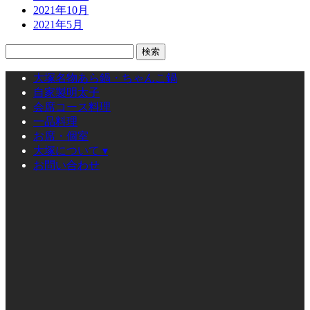
2021年10月
2021年5月
検
索:
大塚名物あら鍋・ちゃんこ鍋
自家製明太子
会席コース料理
一品料理
お席・個室
大塚について ▾
お問い合わせ